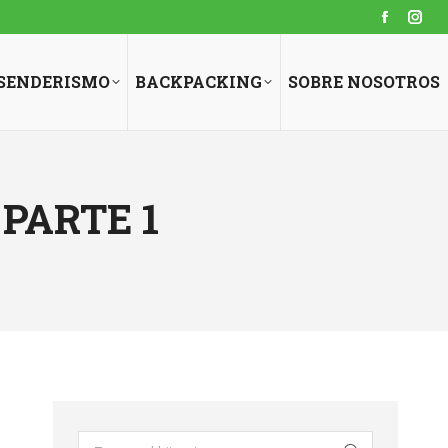
Faceboo
Ins
page
pag
opens
ope
SENDERISMO
BACKPACKING
SOBRE NOSOTROS
in
in
new
new
window
win
PARTE 1
Search: