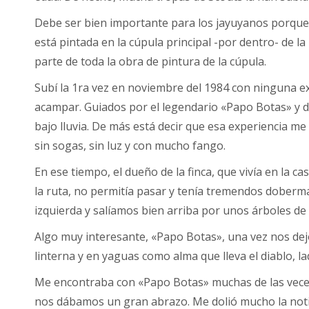
Debe ser bien importante para los jayuyanos porque h
está pintada en la cúpula principal -por dentro- de la 
parte de toda la obra de pintura de la cúpula.
Subí la 1ra vez en noviembre del 1984 con ninguna e
acampar. Guiados por el legendario «Papo Botas» y dos
bajo lluvia. De más está decir que esa experiencia me
sin sogas, sin luz y con mucho fango.
En ese tiempo, el dueño de la finca, que vivía en la 
la ruta, no permitía pasar y tenía tremendos dober
izquierda y salíamos bien arriba por unos árboles de
Algo muy interesante, «Papo Botas», una vez nos dejó 
linterna y en yaguas como alma que lleva el diablo, l
Me encontraba con «Papo Botas» muchas de las veces
nos dábamos un gran abrazo. Me dolió mucho la notic