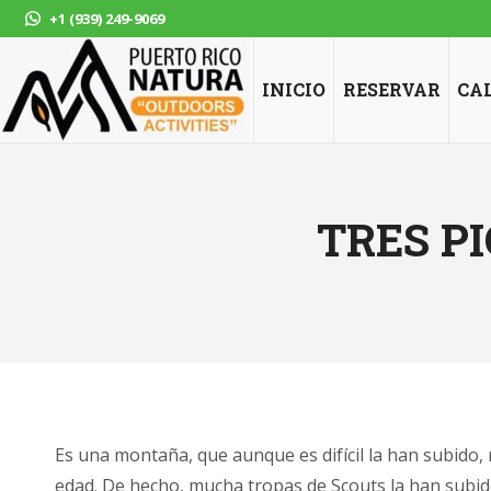
+1 (939) 249-9069
INICIO
RESERVAR
CA
TRES P
Es una montaña, que aunque es difícil la han subido,
edad. De hecho, mucha tropas de Scouts la han subido. Es