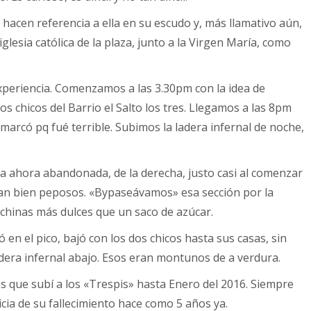
acen referencia a ella en su escudo y, más llamativo aún,
iglesia católica de la plaza, junto a la Virgen María, como
xperiencia. Comenzamos a las 3.30pm con la idea de
 chicos del Barrio el Salto los tres. Llegamos a las 8pm
 marcó pq fué terrible. Subimos la ladera infernal de noche,
casa ahora abandonada, de la derecha, justo casi al comenzar
man bien peposos. «Bypaseávamos» esa sección por la
 chinas más dulces que un saco de azúcar.
en el pico, bajó con los dos chicos hasta sus casas, sin
adera infernal abajo. Esos eran montunos de a verdura.
 que subí a los «Trespis» hasta Enero del 2016. Siempre
ia de su fallecimiento hace como 5 años ya.